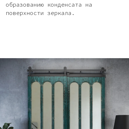
образованию конденсата на
В КАТАЛОГ
поверхности зеркала.
Услуги
А еще мы делаем
изделия на заказ
Мебель
О нас
Картины
Оплата
Панно
Возврат
Двери
Доставка
Отделка
Блог
Механизмы
• Согласие на обработку персональных данных
• Договор публичной оферты
• Политика обработки персональных данных