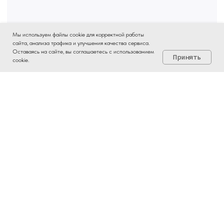
Мы используем файлы cookie для корректной работы
сайта, анализа трафика и улучшения качества сервиса.
Быстро отвечаем в Max ☛
Оставаясь на сайте, вы соглашаетесь с использованием
Принять
cookie.