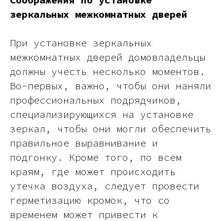
зеркальных межкомнатных дверей
Сочи - Производство дверей и
мебели (Доставка по РФ )
При установке зеркальных
Москва - производство картин
на холсте ( Москва,
межкомнатных дверей домовладельцы
Полимерная дом 8 \ ПН-ПТ 9-
18 | СБ 10-16 \ Посещение — по
должны учесть несколько моментов.
предварительной записи)
Во-первых, важно, чтобы они наняли
Связь с нами:
профессиональных подрядчиков,
Из-за большого количества
спама предпочитаем общение
специализирующихся на установке
через мессенджеры. Главный
канал — Max Напишите нам, и
зеркал, чтобы они могли обеспечить
мы оперативно ответим.
правильное выравнивание и
ridsloft@gmail.com
подгонку. Кроме того, по всем
+7 958 581 3200
краям, где может происходить
утечка воздуха, следует провести
герметизацию кромок, что со
Яндекс отзывы
временем может привести к