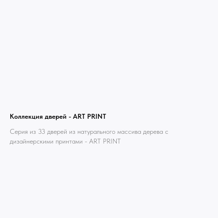
Получить консультацию
Коллекция дверей - ART PRINT
Серия из 33 дверей из натурального массива дерева с
дизайнерскими принтами - ART PRINT
Не нашёл нужный товар? Изготовим
под заказ, по нужным размерам