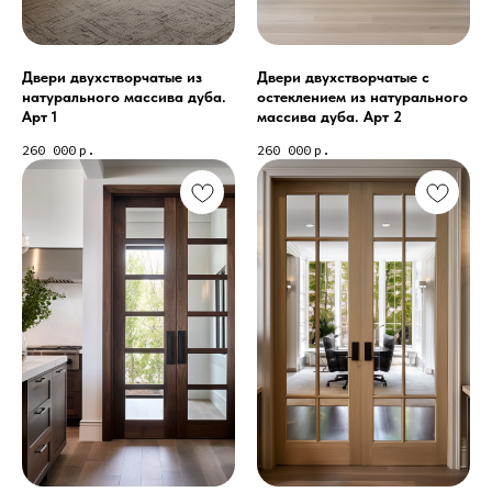
Двери двухстворчатые из
Двери двухстворчатые с
натурального массива дуба.
остеклением из натурального
Арт 1
массива дуба. Арт 2
260 000
р.
260 000
р.