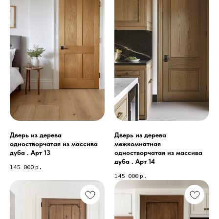
Дверь из дерева
Дверь из дерева
одностворчатая из массива
межкомнатная
дуба . Арт 13
одностворчатая из массива
Коллекции дверей, которые
дуба . Арт 14
145 000
р.
могут вам понравиться
145 000
р.