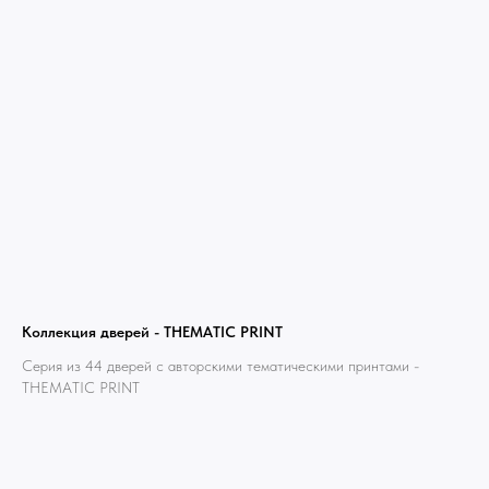
Дизайн мастерская RIDS2.0®
Сочи - Производство дверей и
мебели (Доставка по РФ )
Москва - производство картин
на холсте ( Москва,
Полимерная дом 8 \ ПН-ПТ 9-
18 | СБ 10-16 \ Посещение — по
предварительной записи)
Связь с нами:
Коллекция дверей - THEMATIC PRINT
Из-за большого количества
спама предпочитаем общение
Серия из 44 дверей с авторскими тематическими принтами -
через мессенджеры. Главный
THEMATIC PRINT
канал — Max Напишите нам, и
мы оперативно ответим.
ridsloft@gmail.com
+7 958 581 3200