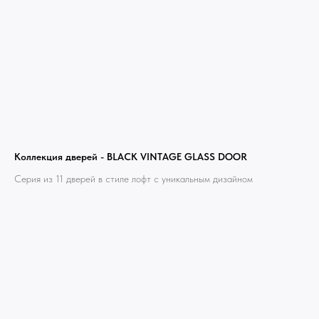
Усть - Каменногорск, Сочи.
Коллекция дверей - BLACK VINTAGE GLASS DOOR
Серия из 11 дверей в стиле лофт с уникальным дизайном