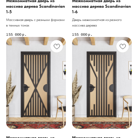
Межкомнатная дверь из
Межкомнатная дверь из
массива дерева Scandinavian
массива дерева Scandinavian
1-5
1-6
Массивная дверь с резными формами
Дверь межкомнатная из резного
в темных тонах
массива дерева
155 000
р.
155 000
р.
Межкомнатная дверь из
Межкомнатная дверь из