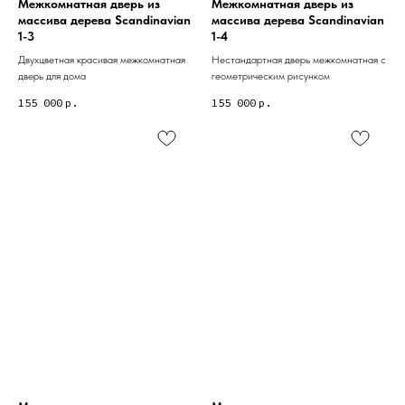
Межкомнатная дверь из
Межкомнатная дверь из
массива дерева Scandinavian
массива дерева Scandinavian
1-3
1-4
Двухцветная красивая межкомнатная
Нестандартная дверь межкомнатная с
дверь для дома
геометрическим рисунком
155 000
р.
155 000
р.