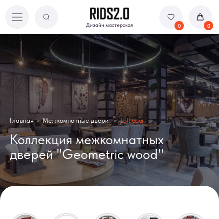
Дизайн мастерская
Дизайн мастерская
0
0
Главная
»
Межкомнатные двери
»
Loft door
Коллекция межкомнатных
дверей "Geometric wood"