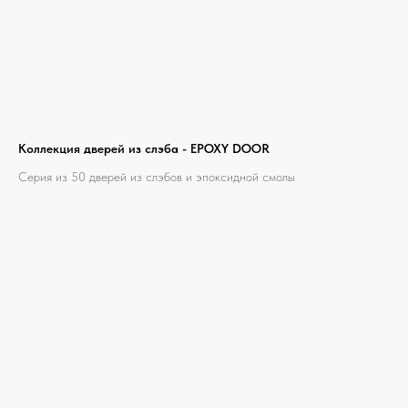
Коллекция дверей из слэба - EPOXY DOOR
Серия из 50 дверей из слэбов и эпоксидной смолы