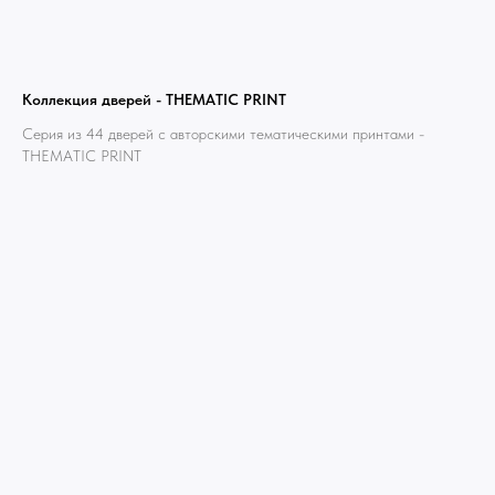
ridsloft@gmail.com
+7 958 581 3200
Коллекция дверей - THEMATIC PRINT
Серия из 44 дверей с авторскими тематическими принтами -
THEMATIC PRINT
Яндекс отзывы
В КАТАЛОГ
Услуги
А еще мы делаем
изделия на заказ
Мебель
О нас
Картины
Оплата
Панно
Возврат