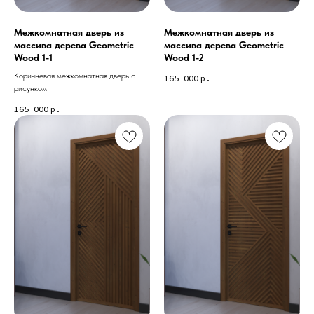
Коллекции дверей, которые
Межкомнатная дверь из
Межкомнатная дверь из
массива дерева Geometric
массива дерева Geometric
могут вам понравиться
Wood 1-1
Wood 1-2
Коричневая межкомнатная дверь с
165 000
р.
рисунком
165 000
р.