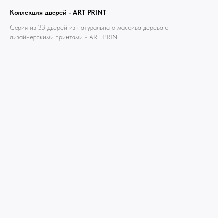
Коллекция дверей - ART PRINT
Серия из 33 дверей из натурального массива дерева с
дизайнерскими принтами - ART PRINT
Дизайн мастерская RIDS2.0®
Сочи - Производство дверей и
мебели (Доставка по РФ )
Москва - производство картин
на холсте ( Москва,
Полимерная дом 8 \ ПН-ПТ 9-
18 | СБ 10-16 \ Посещение — по
предварительной записи)
Связь с нами:
Из-за большого количества
спама предпочитаем общение
через мессенджеры. Главный
канал — Max Напишите нам, и
мы оперативно ответим.