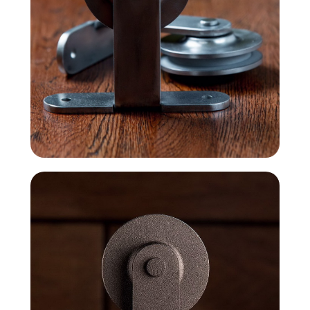
Яндекс отзывы
В КАТАЛОГ
Услуги
А еще мы делаем
изделия на заказ
Мебель
О нас
Картины
Оплата
Панно
Возврат
Двери
Доставка
Отделка
Блог