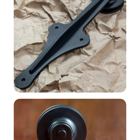
Дизайн мастерская RIDS2.0®
Сочи - Производство дверей и
мебели (Доставка по РФ )
Москва - производство картин
на холсте ( Москва,
Полимерная дом 8 \ ПН-ПТ 9-
18 | СБ 10-16 \ Посещение — по
предварительной записи)
Связь с нами:
Из-за большого количества
спама предпочитаем общение
через мессенджеры. Главный
канал — Max Напишите нам, и
мы оперативно ответим.
ridsloft@gmail.com
+7 958 581 3200