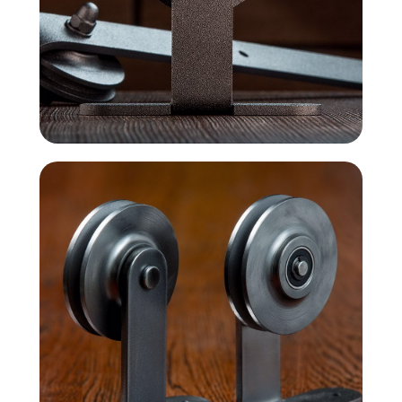
Механизмы
• Согласие на обработку персональных данных
• Договор публичной оферты
• Политика обработки персональных данных
• Карта сайта
ИНН 772071865424
© 2015-2026 Все права защищены. Не является офертой,
окончательные цены указываются в счете-спецификации.
Купить межкомнатные распашные двери, входные двери, амбарные
двери, раздвижные двери, подвесные двери, интерьерные картины,
стеновые панели, лофт мебель с доставкой во все города России:
Москва, Санкт-Петербург, Екатеринбург, Новосибирск, Нижний
Новгород, Самара, Сургут, Казань, Омск, Челябинск, Ростов-на-
Дону, Уфа, Волгоград, Пермь, Красноярск, Воронеж, Краснодар,
Пенза, Рязань, Саратов, Тольятти, Волгоград, Астрахань,
Владивосток, Ярославль, Ульяновск, Барнаул, Иркутск, Тюмень,
Хабаровск, Новокузнецк, Оренбург, Кемерово, Ижевск, Томск,
Набережные Челны, Липецк Казахстан, Алматы, Астана, Павлодар,
Усть - Каменногорск, Сочи.