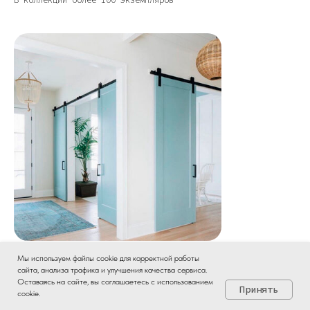
Мы используем файлы cookie для корректной работы
Дизайнерские двери
сайта, анализа трафика и улучшения качества сервиса.
Быстро отвечаем в Max ☛
Оставаясь на сайте, вы соглашаетесь с использованием
Принять
Варианты качественных полотен с уникальным строением
cookie.